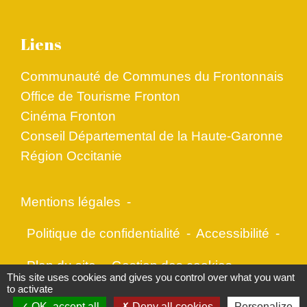
Liens
Communauté de Communes du Frontonnais
Office de Tourisme Fronton
Cinéma Fronton
Conseil Départemental de la Haute-Garonne
Région Occitanie
Mentions légales
-
Politique de confidentialité
-
Accessibilité
-
Plan du site
-
Gestion des cookies
This site uses cookies and gives you control over what you want
to activate
OK, accept all
Deny all cookies
Personalize