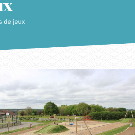
ux
 de jeux