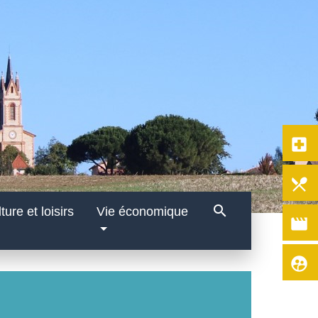
local_hospital
local_dining
search
ture et loisirs
Vie économique
movie
supervised_user_circle