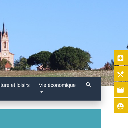
local_hospital
local_dining
search
ture et loisirs
Vie économique
movie
supervised_user_circle