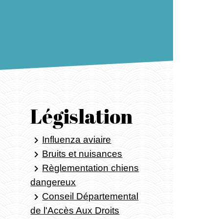
Législation
Influenza aviaire
keyboard_arrow_right
Bruits et nuisances
keyboard_arrow_right
Règlementation chiens
keyboard_arrow_right
dangereux
Conseil Départemental
keyboard_arrow_right
de l'Accès Aux Droits