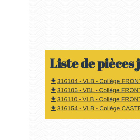
Liste de pièces 
316104 - VLB - Collège FRON
file_download
316106 - VBL - Collège FRON
file_download
316110 - VLB - Collège FRON
file_download
316154 - VLB - Collège CAST
file_download