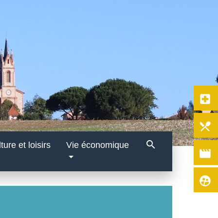
local_hospital
local_dining
search
ture et loisirs
Vie économique
movie
supervised_user_circle