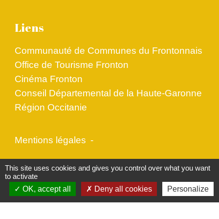
Liens
Communauté de Communes du Frontonnais
Office de Tourisme Fronton
Cinéma Fronton
Conseil Départemental de la Haute-Garonne
Région Occitanie
Mentions légales
-
Politique de confidentialité
-
Accessibilité
-
This site uses cookies and gives you control over what you want
to activate
Plan du site
-
Gestion des cookies
OK, accept all
Deny all cookies
Personalize
Site créé en partenariat avec Réseau des Communes