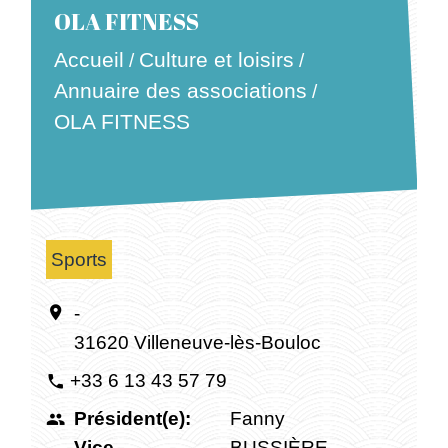
OLA FITNESS
Accueil
Culture et loisirs
/
/
Annuaire des associations
/
OLA FITNESS
Sports
-
location_on
31620 Villeneuve-lès-Bouloc
+33 6 13 43 57 79
phone
Président(e):
Fanny
people
Vice-
BUSSIÈRE