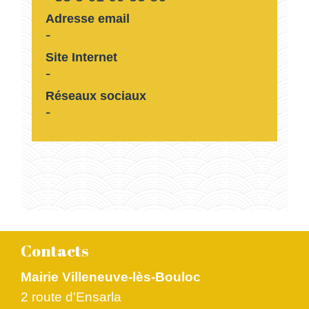
Adresse email
-
Site Internet
-
Réseaux sociaux
-
Contacts
Mairie Villeneuve-lès-Bouloc
2 route d'Ensarla