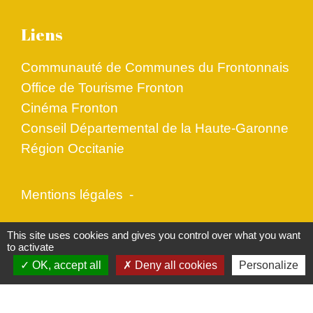
Liens
Communauté de Communes du Frontonnais
Office de Tourisme Fronton
Cinéma Fronton
Conseil Départemental de la Haute-Garonne
Région Occitanie
Mentions légales
-
Politique de confidentialité
-
Accessibilité
-
This site uses cookies and gives you control over what you want
to activate
Plan du site
-
Gestion des cookies
OK, accept all
Deny all cookies
Personalize
Site créé en partenariat avec Réseau des Communes