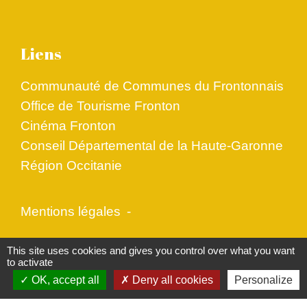
Liens
Communauté de Communes du Frontonnais
Office de Tourisme Fronton
Cinéma Fronton
Conseil Départemental de la Haute-Garonne
Région Occitanie
Mentions légales
-
Politique de confidentialité
-
Accessibilité
-
This site uses cookies and gives you control over what you want
to activate
Plan du site
-
Gestion des cookies
OK, accept all
Deny all cookies
Personalize