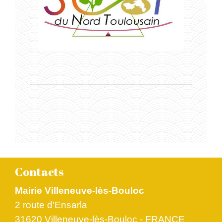
Contacts
Mairie Villeneuve-lès-Bouloc
2 route d'Ensarla
31620 Villeneuve-lès-Bouloc - FRANCE