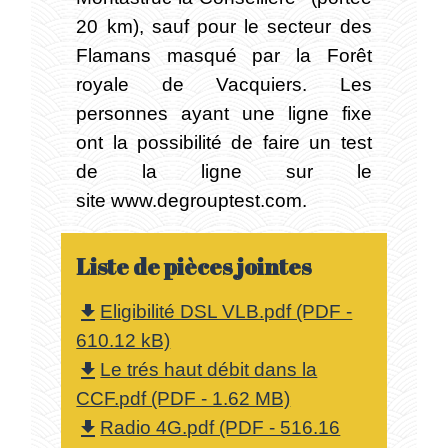
20 km), sauf pour le secteur des
Flamans masqué par la Forêt
royale de Vacquiers. Les
personnes ayant une ligne fixe
ont la possibilité de faire un test
de la ligne sur le
site www.degrouptest.com.
Liste de pièces jointes
Eligibilité DSL VLB.pdf (PDF -
file_download
610.12 kB)
Le trés haut débit dans la
file_download
CCF.pdf (PDF - 1.62 MB)
Radio 4G.pdf (PDF - 516.16
file_download