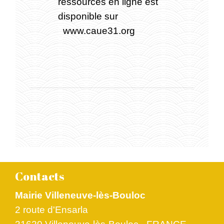
ressources en ligne est
disponible sur
www.caue31.org
Contacts
Mairie Villeneuve-lès-Bouloc
2 route d'Ensarla