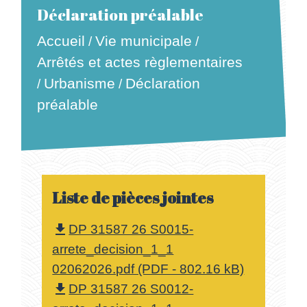
Déclaration préalable
Accueil
Vie municipale
/
/
Arrêtés et actes règlementaires
Déclaration
Urbanisme
/
/
préalable
Liste de pièces jointes
DP 31587 26 S0015-
file_download
arrete_decision_1_1
02062026.pdf (PDF - 802.16 kB)
DP 31587 26 S0012-
file_download