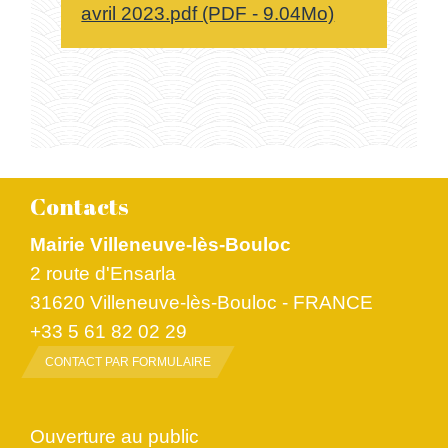
avril 2023.pdf (PDF - 9.04Mo)
Contacts
Mairie Villeneuve-lès-Bouloc
2 route d'Ensarla
31620 Villeneuve-lès-Bouloc - FRANCE
+33 5 61 82 02 29
CONTACT PAR FORMULAIRE
Ouverture au public