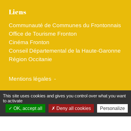
Liens
Communauté de Communes du Frontonnais
Office de Tourisme Fronton
Cinéma Fronton
Conseil Départemental de la Haute-Garonne
Région Occitanie
Mentions légales
-
Politique de confidentialité
-
Accessibilité
-
This site uses cookies and gives you control over what you want
to activate
Plan du site
-
Gestion des cookies
OK, accept all
Deny all cookies
Personalize
Site créé en partenariat avec Réseau des Communes