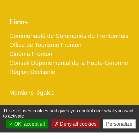
Liens
Communauté de Communes du Frontonnais
Office de Tourisme Fronton
Cinéma Fronton
Conseil Départemental de la Haute-Garonne
Région Occitanie
Mentions légales
-
Politique de confidentialité
-
Accessibilité
-
This site uses cookies and gives you control over what you want
to activate
Plan du site
-
Gestion des cookies
OK, accept all
Deny all cookies
Personalize