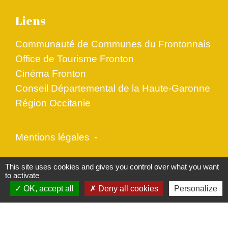
Liens
Communauté de Communes du Frontonnais
Office de Tourisme Fronton
Cinéma Fronton
Conseil Départemental de la Haute-Garonne
Région Occitanie
Mentions légales
-
Politique de confidentialité
-
Accessibilité
-
This site uses cookies and gives you control over what you want
to activate
Plan du site
-
Gestion des cookies
OK, accept all
Deny all cookies
Personalize
Site créé en partenariat avec Réseau des Communes