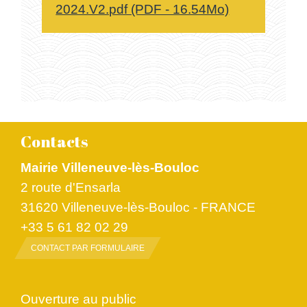
2024.V2.pdf (PDF - 16.54Mo)
Contacts
Mairie Villeneuve-lès-Bouloc
2 route d'Ensarla
31620 Villeneuve-lès-Bouloc - FRANCE
+33 5 61 82 02 29
CONTACT PAR FORMULAIRE
Ouverture au public