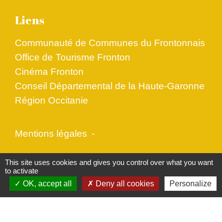
Liens
Communauté de Communes du Frontonnais
Office de Tourisme Fronton
Cinéma Fronton
Conseil Départemental de la Haute-Garonne
Région Occitanie
Mentions légales
-
Politique de confidentialité
-
Accessibilité
-
This site uses cookies and gives you control over what you want
to activate
Plan du site
-
Gestion des cookies
OK, accept all
Deny all cookies
Personalize
Site créé en partenariat avec Réseau des Communes