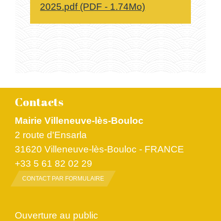
2025.pdf (PDF - 1.74Mo)
Contacts
Mairie Villeneuve-lès-Bouloc
2 route d'Ensarla
31620 Villeneuve-lès-Bouloc - FRANCE
+33 5 61 82 02 29
CONTACT PAR FORMULAIRE
Ouverture au public